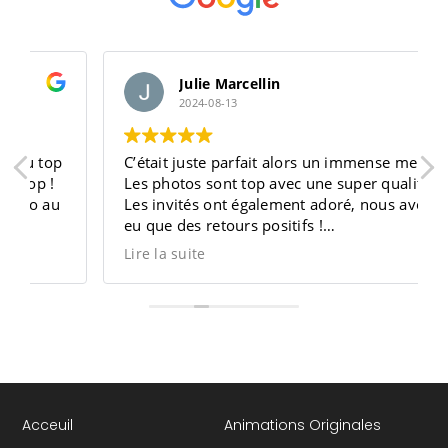
Julie Marcellin
2024-08-13
C’était juste parfait alors un immense merci !
Les photos sont top avec une super qualité !!
Les invités ont également adoré, nous avons
eu que des retours positifs !
Lire la suite
Un énorme merci également à l’hôtesse qui
était présente pendant toute la durée, elle a
fait un travail juste parfait et était très très
sympathique !! Alors merci
Mme Trocque
Acceuil
Animations Originales