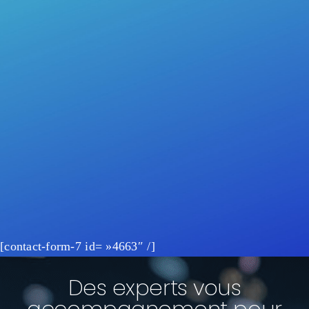
[contact-form-7 id= »4663″ /]
Des experts vous
accompagnement pour