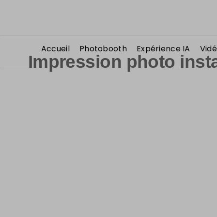
Accueil
Photobooth
Expérience IA
Vidé
Impression photo ins
La
photo imprimée est 
Notre Hashtag Box est l’animation 2.0 indispens
partager l’ambiance de l’événement auquel on partic
pour votre soirée ou votre marque. Vos convives util
En plus du
buzz
créé sur les réseaux sociaux, la phot