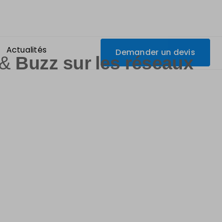
Actualités
Demander un devis
 &
Buzz sur les réseaux
ment
ou de votre
marque
e, c’est devenu un réflexe de prendre un selfie pour
ag Box, nous transformerons ces publications en buzz
rer leur photo imprimée et personnalisée à l’image de
tion qui continuera de vivre au-delà de la soirée
!