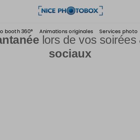
o booth 360°
Animations originales
Services photo
tantanée
lors de vos soirées
sociaux
personnalisée
par nos équipes aux couleurs de votre
événe
able pour des événements exceptionnels !
Lors d’une soiré
ipe avec ses amis sur les réseaux sociaux. Avec notre Hasht
iseront l’Hashtag qu’on aura choisi ensemble afin de récupé
votre événement.
o personnalisée à votre image sera
un support de communica