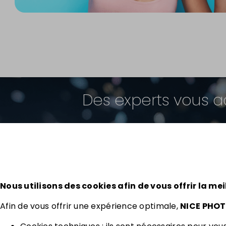
Des experts vous 
MASHA KHERIKOVA
Nous utilisons des cookies afin de vous offrir la mei
2025-04-04
Excellent
Afin de vous offrir une expérience optimale,
NICE PHO
Une équipe réactive et aux
S
petits soins qui fait attention
p
Basée sur
70 avis